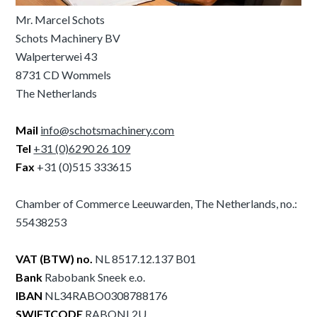
Mr. Marcel Schots
Schots Machinery BV
Walperterwei 43
8731 CD Wommels
The Netherlands
Mail
info@schotsmachinery.com
Tel
+31 (0)6290 26 109
Fax
+31 (0)515 333615
Chamber of Commerce Leeuwarden, The Netherlands, no.:
55438253
VAT (BTW) no.
NL 8517.12.137 B01
Bank
Rabobank Sneek e.o.
IBAN
NL34RABO0308788176
SWIFTCODE
RABONL2U